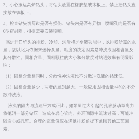
2、小心搬运高炉钻头，将钻头放置在橡胶垫或木板上。禁止把钻头直
接放在铁板上。
3、检查钻头切屑齿是否有损伤、钻头内是否有异物，喷嘴孔内是否有
0型密封圈，根据需要安装喷嘴。
高炉开口钎头的排粉、冷却、润滑和护壁诸功能中，以排粉所需的泵
量，故以此为依据来选择泵量。粘度的决定因素是冲洗液固相含量及
其分散性。固相含量、固相颗粒的大小和分散度对钻进效率有明显影
响：
（1）固相含量相同时，分散性冲洗液比不分散冲洗液的钻速低。
（2）固相含量越少，两者的差别越大。一般应用固相含量<4%的不分
散冲洗液。
液流的阻力与流速平方成正比，如泵量过大引起的孔底脉动举离力
将抵消一部分钻压，造成在岩心管内、外环间隙中流速过高，可能冲
毁岩心或孔壁。合理的泵量值应在满足排粉前提下兼顾其他工艺因
素。