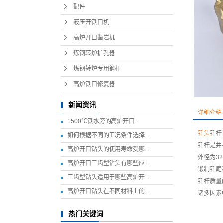
配件
液压开铁口机
高炉开口凿岩机
炼钢转炉扩孔器
炼钢转炉专用钢杆
高炉铁口修复器
新闻资讯
详细介绍
1500℃铁水旁的高炉开口...
钎头
钎杆
如何根据不同的工况条件选择...
钎杆是井
高炉开口钻头的使用寿命受哪...
外径为3
高炉开口三齿型钻头有哪些应...
锻制钎尾
三齿型钻头适用于哪些高炉开...
钎杆质量
高炉开口钻头在不同材料上的...
诸多因素
热门关键词