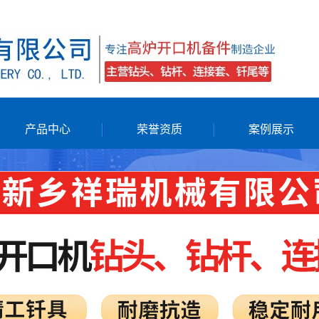
！
产品中心
荣誉资质
案例展示
钻头
业绩表
钻杆
连接套
钎尾
配件
液压开铁口机