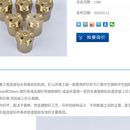
点击次数：
1588
发布日期：
2020/01/11
巷工程连接钻头和凿岩的机具。矿山井巷工程一般使用的钎杆为六角中空钢和中空园钢,
2mm和38mm,钢钎有成品钢钎和锻制钢钎,成品钎是按一定的长度锻制好后直安装上
和钎首,然后装上钎头凿眼。
的好坏，取决于钢种、热处理制钎工艺、钎杆的结构设计、不同断面之间的过渡，甚
中是造成钎杆寿命低或提前失效的主要原因。