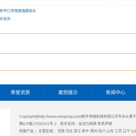
炉开口专用高强度钻头
头钻头
荣誉资质
案例展示
新闻中心
Copyright@http://www.xiangruiqj.com/新乡祥瑞机械有限公司专业从事
豫ICP备17032541号-2
技术支持：
金动力网络
免责声明
热推产品
| 主营区域：
河南
河北
浙江
新乡
郑州
四川
山东
江苏
辽宁
山