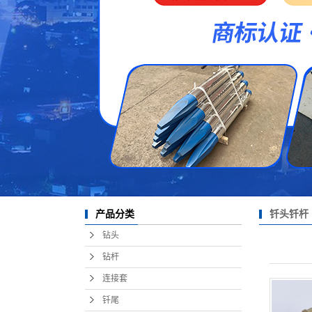
钎头钎杆
产品分类
钻头
钻杆
连接套
钎尾