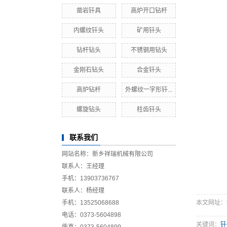
凿岩钎具
高炉开口钻杆
内螺纹钎头
矿用钎头
钻杆钻头
不锈钢用钻头
金刚石钻头
合金钎头
高炉钻杆
外螺纹一字形钎...
螺旋钻头
柱齿钎头
联系我们
网站名称：新乡祥瑞机械有限公司
联系人：王经理
手机：13903736767
联系人：杨经理
手机：13525068688
本文网址：http
电话：0373-5604898
关键词：
钎