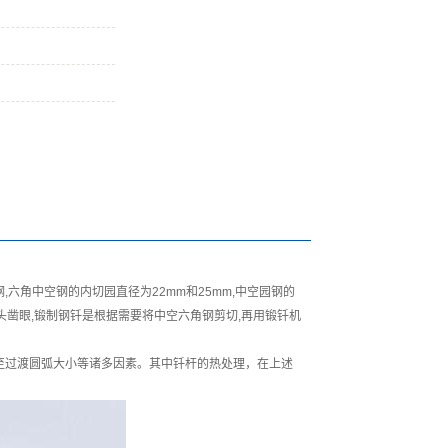
六角中空钢的内切园直径为22mm和25mm,中空园钢的
钎头凿眼,锻制钢钎是根据需要将中空六角钢剪切,再用锻钎机
至过渡圆弧大小等诸多因素。其中钎杆的热处理，在上述