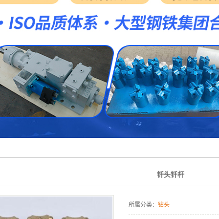
高炉开口凿岩机
炼钢转炉扩孔器
炼钢转炉专用钢杆
高炉铁口修复器
钎头钎杆
所属分类：
钻头