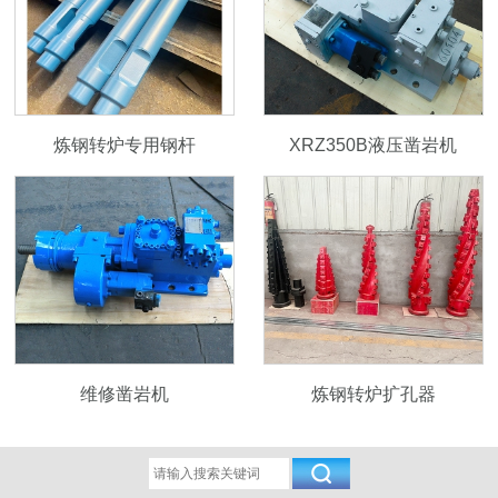
炼钢转炉专用钢杆
XRZ350B液压凿岩机
维修凿岩机
炼钢转炉扩孔器