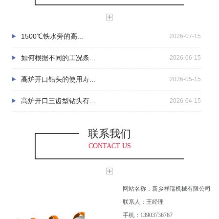
祥瑞机械总经理王银林携全体员工将以“团结求实，自强奋
进”为企业精神，以“质量可靠，诚实守信”为宗旨，以“创世界
1500℃铁水旁的高...
2026-07-15
优质产品”为目标，继续为国内外广大用户提供优质的产品和满
意的服务。
如何根据不同的工况条...
2026-06-15
高炉开口钻头的使用寿...
2026-05-15
高炉开口三齿型钻头有...
2026-04-15
联系我们
CONTACT US
网站名称：新乡祥瑞机械有限公司
联系人：王经理
手机：13903736767