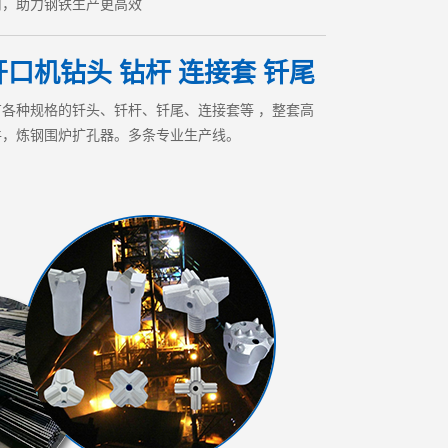
用，助力钢铁生产更高效
口机钻头 钻杆 连接套 钎尾
各种规格的钎头、钎杆、钎尾、连接套等 ，整套高
件，炼钢围炉扩孔器。多条专业生产线。