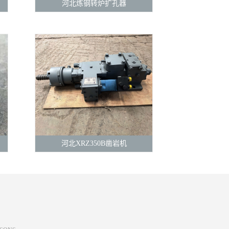
河北炼钢转炉扩孔器
河北XRZ350B凿岩机