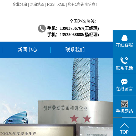
企业分站
|
网站地图
|
RSS
|
XML
|
您有
1
条询盘信息！
全国咨询热线：
手机：13903736767(
王经理
)
手机：13525068688(
杨经理
)
在线客服
新闻中心
联系我们
公司动态
联系电话
行业新闻
在线留言
手机网站