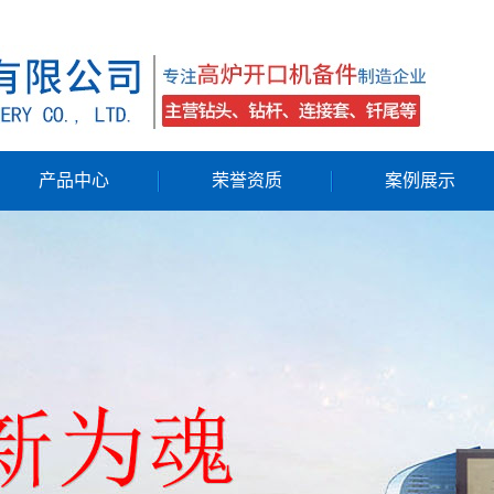
！
产品中心
荣誉资质
案例展示
河北钻头
业绩表
河北钻杆
河北连接套
河北钎尾
河北配件
河北液压开铁口机
河北高炉开口凿岩机