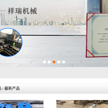
河北炼钢转炉扩孔器
河北炼钢转炉专用钢杆
河北高炉铁口修复器
1
2
3
4
5
 / 最新产品