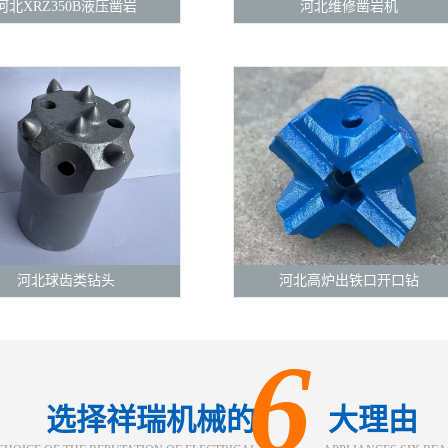
河北XRZ350B液压凿岩
河北维修凿岩机
河北球齿类钻头
河北高炉出铁口开口钻
6
选择祥瑞机械的 大理由