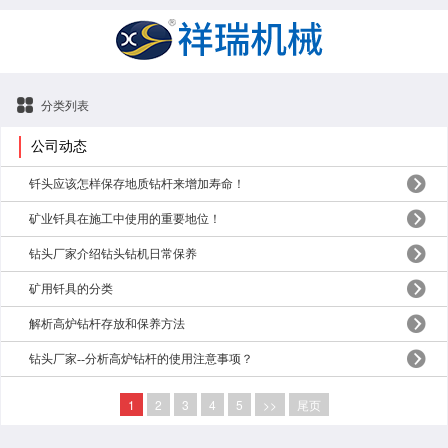
分类列表
公司动态
钎头应该怎样保存地质钻杆来增加寿命！
矿业钎具在施工中使用的重要地位！
钻头厂家介绍钻头钻机日常保养
矿用钎具的分类
解析高炉钻杆存放和保养方法
钻头厂家--分析高炉钻杆的使用注意事项？
1
2
3
4
5
>>
尾页