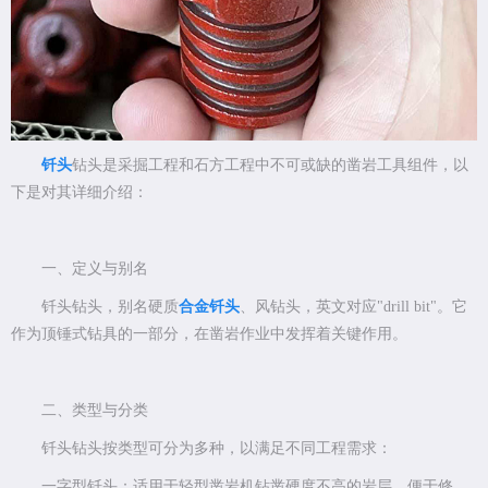
钎头
钻头是采掘工程和石方工程中不可或缺的凿岩工具组件，以
下是对其详细介绍：
一、定义与别名
钎头钻头，别名硬质
合金钎头
、风钻头，英文对应"drill bit"。它
作为顶锤式钻具的一部分，在凿岩作业中发挥着关键作用。
二、类型与分类
钎头钻头按类型可分为多种，以满足不同工程需求：
一字型钎头：适用于轻型凿岩机钻凿硬度不高的岩层，便于修