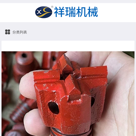
分类列表
钎头钻头