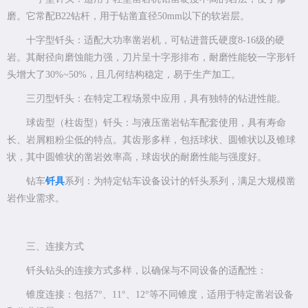
磨。它常配B22钻杆，用于钻凿直径50mm以下的软岩层。
十字型钎头：适配大功率凿岩机，可钻进普氏硬度8-16级的硬
岩。其耐径向磨蚀能力强，刀片呈十字形排布，耐磨性能较一字形钎
头增大了30%~50%，且几何结构稳定，易于生产加工。
三刃型钎头：在特定工程场景中应用，具有独特的钻进性能。
球齿型（柱齿型）钎头：与液压凿岩钻车配套使用，具有寿命
长、岩屑粗粉尘低的特点。其齿形多样，包括球状、圆锥状以及锥球
状，其中圆锥状的凿岩效率高，球齿状的耐磨性能与强度好。
钻车
钎具
系列：为特定钻车设备设计的钎头系列，满足大规模凿
岩作业需求。
三、连接方式
钎头钻头的连接方式多样，以确保与不同设备的适配性：
锥度连接：包括7°、11°、12°等不同锥度，适用于特定凿岩设备