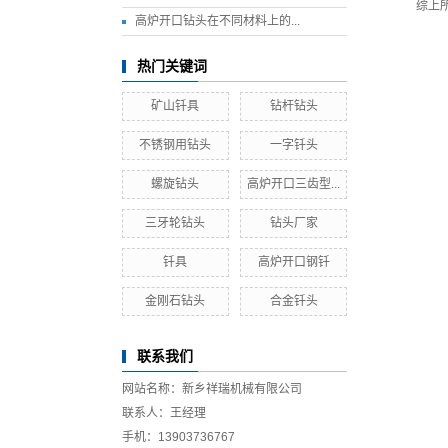
综上
高炉开口钻头在不同材料上的...
热门关键词
矿山钎具
钻杆钻头
不锈钢用钻头
一字钎头
螺旋钻头
高炉开口三齿型...
三牙轮钻头
钻头厂家
钎具
高炉开口钢钎
金刚石钻头
合金钎头
联系我们
网站名称：新乡祥瑞机械有限公司
联系人：王经理
手机：13903736767