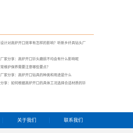
部设计对高炉开口效率有怎样的影响？听新乡纤具钻头厂
造厂家分享：高炉开口钎头磨损不均会有什么影响呢
日常维护保养需要注意哪些要点？
头厂家分享：高炉开口钻具的种类和用途是什么
家分享：如何根据高炉开口的具体工况选择合适材质的钎
关于我们
联系我们