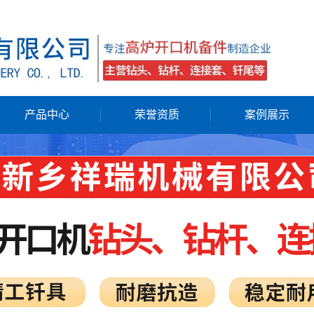
！
产品中心
荣誉资质
案例展示
钻头
业绩表
钻杆
连接套
钎尾
配件
液压开铁口机
高炉开口凿岩机