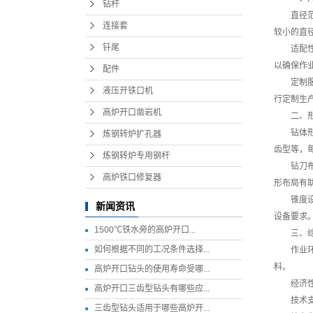
钻杆
直径
连接套
较小的直
钎尾
适配
以确保作
配件
定制
液压开铁口机
行定制生
高炉开口凿岩机
二、
钻体
炼钢转炉扩孔器
齿型等，
炼钢转炉专用钢杆
钻刀
高炉铁口修复器
形布局有
锥度
新闻资讯
设备要求
1500℃铁水旁的高炉开口...
三、
如何根据不同的工况条件选择...
作业
料。
高炉开口钻头的使用寿命受哪...
经济
高炉开口三齿型钻头有哪些应...
技术
三齿型钻头适用于哪些高炉开...