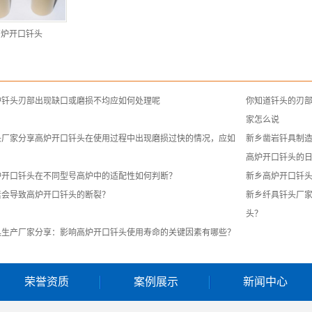
高炉开口钎头
炉钎头刃部出现缺口或磨损不均应如何处理呢
你知道钎头的刃
家怎么说
头厂家分享高炉开口钎头在使用过程中出现磨损过快的情况，应如
新乡凿岩钎具制
？
高炉开口钎头的
炉开口钎头在不同型号高炉中的适配性如何判断？
新乡高炉开口钎
素会导致高炉开口钎头的断裂？
新乡纤具钎头厂
头？
具生产厂家分享：影响高炉开口钎头使用寿命的关键因素有哪些？
荣誉资质
案例展示
新闻中心