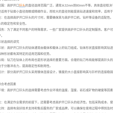
范围：高炉开口
钎头
的直径选择范围广泛，通常从32mm到80mm不等，具体直径取
径适用于钻凿小直径炮眼或精细作业，而较大的直径则能提高钻进速度和效率，适用于
性：在选择高炉开口钎头的尺寸时，需要确保其与高炉开口机、钻杆等设备的适配性。
业的稳定性和安全性。
服务：为了满足不同客户的特殊需求，一些厂家提供高炉开口钎头的定制服务。客户可
产。
形状选择的讲究
形状：高炉开口钎头的钻体通常由载体和载体上的钻刀组成，钻体形状直接影响其钻进
每种形状都有其特定的适用范围和优势。
布局：钻刀在钻体上的布局也是形状选择的重要方面。合理的钻刀布局能够提高钎头的
助于分散冲击力，提高稳定性和耐用性。
设计：部分高炉开口钎头采用锥体连接设计，锥度的大小直接影响其与钎杆的连接稳固
。
综合考虑因素
环境：高炉开口钎头的选择需要考虑作业环境的温度、湿度、岩石或矿物的硬度等因素
性：在满足作业需求的前提下，还需要考虑高炉开口钎头的经济性。包括采购成本、使
支持：选择有良好技术支持和售后服务的厂家或品牌，可以确保在使用过程中得到及时