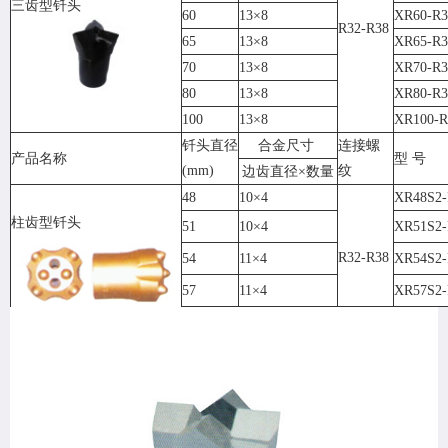
三齿型钎头
60
13×8
XR60-R3
R32-R38
65
13×8
XR65-R3
70
13×8
XR70-R3
80
13×8
XR80-R3
100
13×8
XR100-R
钎头直径
合金尺寸
连接螺
产品名称
型 号
(mm)
纹
边齿直径×数量
48
10×4
XR48S2-
柱齿型钎头
51
10×4
XR51S2-
R32-R38
54
11×4
XR54S2-
57
11×4
XR57S2-