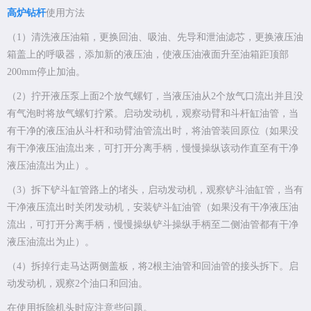
高炉钻杆
使用方法
（1）清洗液压油箱，更换回油、吸油、先导和泄油滤芯，更换液压油
箱盖上的呼吸器，添加新的液压油，使液压油液面升至油箱距顶部
200mm停止加油。
（2）拧开液压泵上面2个放气螺钉，当液压油从2个放气口流出并且没
有气泡时将放气螺钉拧紧。启动发动机，观察动臂和斗杆缸油管，当
有干净的液压油从斗杆和动臂油管流出时，将油管装回原位（如果没
有干净液压油流出来，可打开分离手柄，慢慢操纵该动作直至有干净
液压油流出为止）。
（3）拆下铲斗缸管路上的堵头，启动发动机，观察铲斗油缸管，当有
干净液压流出时关闭发动机，安装铲斗缸油管（如果没有干净液压油
流出，可打开分离手柄，慢慢操纵铲斗操纵手柄至二侧油管都有干净
液压油流出为止）。
（4）拆掉行走马达两侧盖板，将2根主油管和回油管的接头拆下。启
动发动机，观察2个油口和回油。
在使用拆除机头时应注意些问题。