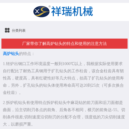
分类列表
厂家带你了解高炉钻头的特点和使用的注意方法
高炉钻头
的特点：
1.转炉出钢口工作环境温度一般到1000℃以上，我根据实际使用要求
自行配比了耐热工具钢用于扩孔钻头的工作柱齿，该合金柱齿具有韧
性高，硬度高，具有红硬性好等几大特点，抬高了扩孔钻头的使用寿
命，另外，扩孔钻头的钻头体使用寿命高可达20到25次（可多次换合
金柱齿）。
2.拆炉机钻头有使用特点拆炉机钻头中麻花钻的前刀面和后刀面都是
曲面，沿主切削刃各点的前角、后角各不相同，横刃的前角达-55。切
削条件很差;切削速度沿切削刃的分配不合理，强度低的刀尖切削速度
大，以磨损严重。