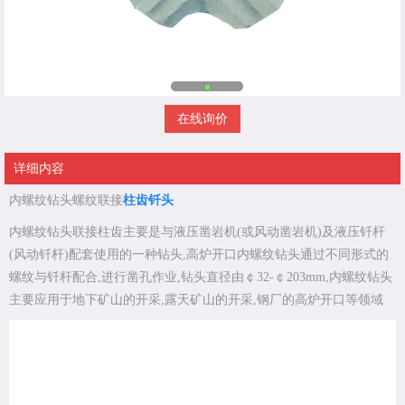
在线询价
详细内容
内螺纹钻头螺纹联接
柱齿钎头
内螺纹钻头联接柱齿主要是与液压凿岩机(或风动凿岩机)及液压钎杆
(风动钎杆)配套使用的一种钻头,高炉开口内螺纹钻头通过不同形式的
螺纹与钎杆配合,进行凿孔作业,钻头直径由￠32-￠203mm,内螺纹钻头
主要应用于地下矿山的开采,露天矿山的开采,钢厂的高炉开口等领域